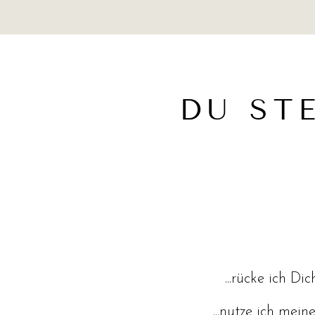
DU ST
...rücke ich D
...nutze ich mei