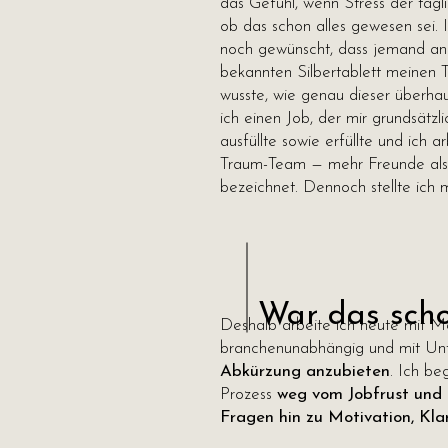
das Gefühl, wenn Stress der tägli
ob das schon alles gewesen sei. 
noch gewünscht, dass jemand an
bekannten Silbertablett meinen Tr
wusste, wie genau dieser überhaup
ich einen Job, der mir grundsätzl
ausfüllte sowie erfüllte und ich 
Traum-Team — mehr Freunde als K
bezeichnet. Dennoch stellte ich 
War das scho
Deshalb arbeite ich heute mit Me
branchenunabhängig und mit U
Abkürzung anzubieten
. Ich be
Prozess
weg vom Jobfrust und
Fragen hin zu Motivation, Kla